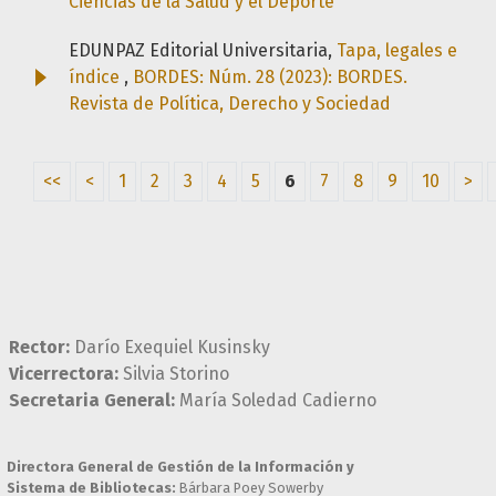
Ciencias de la Salud y el Deporte
EDUNPAZ Editorial Universitaria,
Tapa, legales e
índice
,
BORDES: Núm. 28 (2023): BORDES.
Revista de Política, Derecho y Sociedad
<<
<
1
2
3
4
5
6
7
8
9
10
>
Rector:
Darío Exequiel Kusinsky
Vicerrectora:
Silvia Storino
Secretaria General:
María Soledad Cadierno
Directora General de Gestión de la Información y
Sistema de Bibliotecas:
Bárbara Poey Sowerby