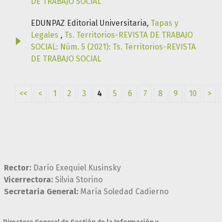
DE TRABAJO SOCIAL
EDUNPAZ Editorial Universitaria,
Tapas y
Legales
,
Ts. Territorios-REVISTA DE TRABAJO
SOCIAL: Núm. 5 (2021): Ts. Territorios-REVISTA
DE TRABAJO SOCIAL
<<
<
1
2
3
4
5
6
7
8
9
10
>
Rector:
Darío Exequiel Kusinsky
Vicerrectora:
Silvia Storino
Secretaria General:
María Soledad Cadierno
Directora General de Gestión de la Información y