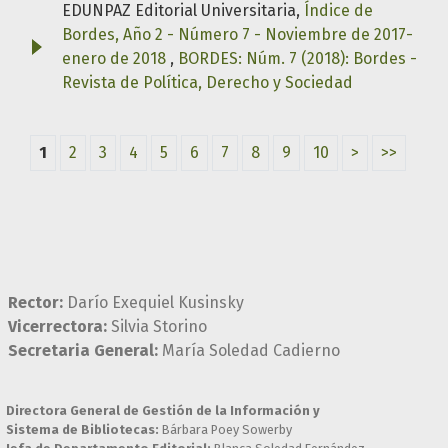
EDUNPAZ Editorial Universitaria,
Índice de
Bordes, Año 2 - Número 7 - Noviembre de 2017-
enero de 2018
,
BORDES: Núm. 7 (2018): Bordes -
Revista de Política, Derecho y Sociedad
1
2
3
4
5
6
7
8
9
10
>
>>
Rector:
Darío Exequiel Kusinsky
Vicerrectora:
Silvia Storino
Secretaria General:
María Soledad Cadierno
Directora General de Gestión de la Información y
Sistema de Bibliotecas:
Bárbara Poey Sowerby