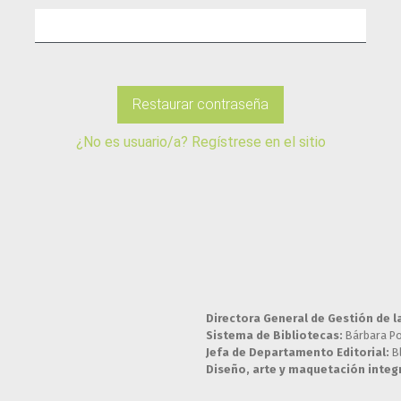
Restaurar contraseña
¿No es usuario/a? Regístrese en el sitio
Directora General de Gestión de l
Sistema de Bibliotecas:
Bárbara P
Jefa de Departamento Editorial:
B
Diseño, arte y maquetación integr