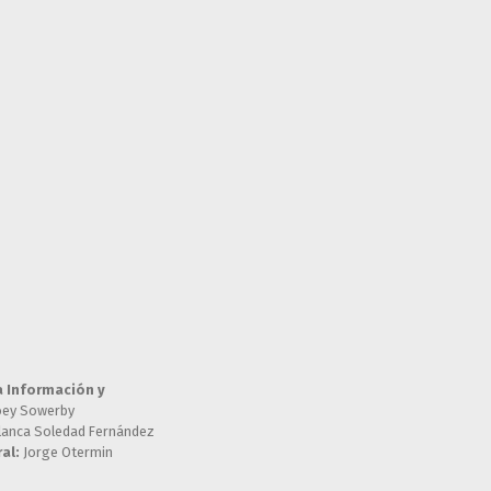
a Información y
oey Sowerby
lanca Soledad Fernández
al:
Jorge Otermin