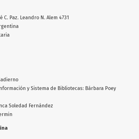
é C. Paz. Leandro N. Alem 4731
Argentina
taria
Cadierno
Información y Sistema de Bibliotecas: Bárbara Poey
anca Soledad Fernández
termin
rina