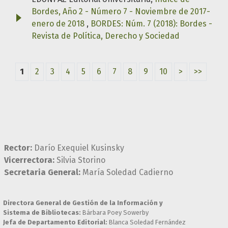
Bordes, Año 2 - Número 7 - Noviembre de 2017-
enero de 2018
,
BORDES: Núm. 7 (2018): Bordes -
Revista de Política, Derecho y Sociedad
1
2
3
4
5
6
7
8
9
10
>
>>
Rector:
Darío Exequiel Kusinsky
Vicerrectora:
Silvia Storino
Secretaria General:
María Soledad Cadierno
Directora General de Gestión de la Información y
Sistema de Bibliotecas:
Bárbara Poey Sowerby
Jefa de Departamento Editorial:
Blanca Soledad Fernández