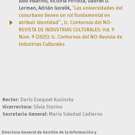
Julio Villarino, Victoria Pirrotta, Gabriel D.
Lerman, Adrián Gorelik,
“Las universidades del
conurbano tienen un rol fundamental en
atribuir identidad”
,
Ic. Contornos del NO-
REVISTA DE INDUSTRIAS CULTURALES: Vol. 9
Núm. 9 (2025): Ic. Contornos del NO-Revista de
Industrias Culturales
Rector:
Darío Exequiel Kusinsky
Vicerrectora:
Silvia Storino
Secretaria General:
María Soledad Cadierno
Directora General de Gestión de la Información y