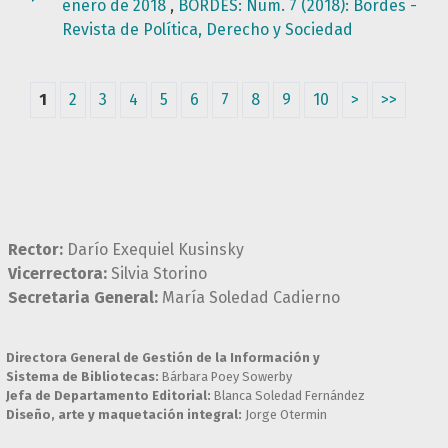
enero de 2018
,
BORDES: Núm. 7 (2018): Bordes -
Revista de Política, Derecho y Sociedad
1
2
3
4
5
6
7
8
9
10
>
>>
Rector:
Darío Exequiel Kusinsky
Vicerrectora:
Silvia Storino
Secretaria General:
María Soledad Cadierno
Directora General de Gestión de la Información y
Sistema de Bibliotecas:
Bárbara Poey Sowerby
Jefa de Departamento Editorial:
Blanca Soledad Fernández
Diseño, arte y maquetación integral:
Jorge Otermin