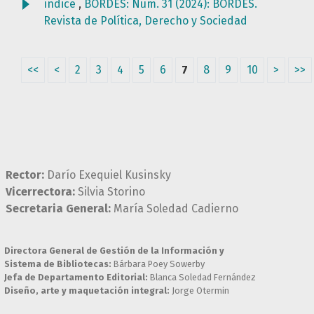
índice
,
BORDES: Núm. 31 (2024): BORDES.
Revista de Política, Derecho y Sociedad
<<
<
2
3
4
5
6
7
8
9
10
>
>>
Rector:
Darío Exequiel Kusinsky
Vicerrectora:
Silvia Storino
Secretaria General:
María Soledad Cadierno
Directora General de Gestión de la Información y
Sistema de Bibliotecas:
Bárbara Poey Sowerby
Jefa de Departamento Editorial:
Blanca Soledad Fernández
Diseño, arte y maquetación integral:
Jorge Otermin