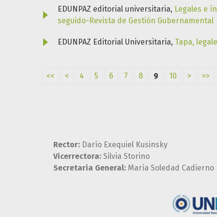
EDUNPAZ editorial universitaria,
Legales e í
seguido-Revista de Gestión Gubernamental
EDUNPAZ Editorial Universitaria,
Tapa, legal
<<
<
4
5
6
7
8
9
10
>
>>
Rector:
Darío Exequiel Kusinsky
Vicerrectora:
Silvia Storino
Secretaria General:
María Soledad Cadierno