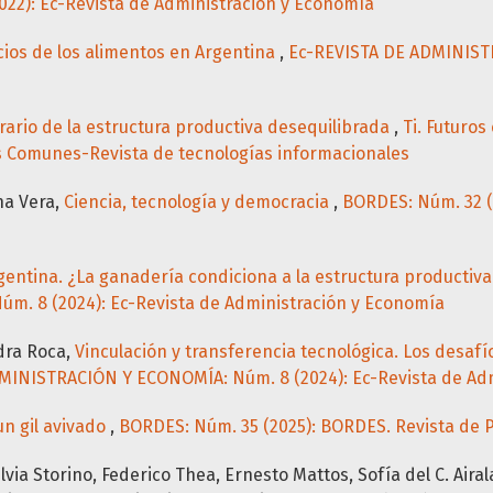
2): Ec-Revista de Administración y Economía
ios de los alimentos en Argentina
,
Ec-REVISTA DE ADMINISTR
agrario de la estructura productiva desequilibrada
,
Ti. Futuro
s Comunes-Revista de tecnologías informacionales
na Vera,
Ciencia, tecnología y democracia
,
BORDES: Núm. 32 (2
gentina. ¿La ganadería condiciona a la estructura productiva
. 8 (2024): Ec-Revista de Administración y Economía
ndra Roca,
Vinculación y transferencia tecnológica. Los desaf
MINISTRACIÓN Y ECONOMÍA: Núm. 8 (2024): Ec-Revista de Ad
n gil avivado
,
BORDES: Núm. 35 (2025): BORDES. Revista de P
a Storino, Federico Thea, Ernesto Mattos, Sofía del C. Airala, 