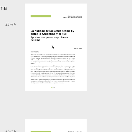
ema
23-44
45-54