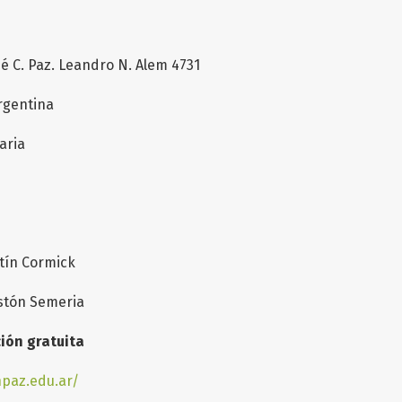
é C. Paz. Leandro N. Alem 4731
Argentina
aria
ín Cormick
stón Semeria
ción gratuita
npaz.edu.ar/