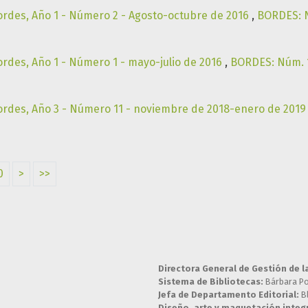
ordes, Año 1 - Número 2 - Agosto-octubre de 2016
,
BORDES: Nú
ordes, Año 1 - Número 1 - mayo-julio de 2016
,
BORDES: Núm. 1 
ordes, Año 3 - Número 11 - noviembre de 2018-enero de 201
0
>
>>
Directora General de Gestión de l
Sistema de Bibliotecas:
Bárbara P
Jefa de Departamento Editorial:
B
Diseño, arte y maquetación integr