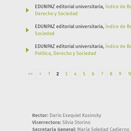
EDUNPAZ editorial universitaria,
Índice de B
Derecho y Sociedad
EDUNPAZ editorial universitaria,
Índice de B
Sociedad
EDUNPAZ editorial universitaria,
Índice de B
Política, Derecho y Sociedad
<<
<
1
2
3
4
5
6
7
8
9
1
Rector:
Darío Exequiel Kusinsky
Vicerrectora:
Silvia Storino
Secretaria General:
María Soledad Cadierno