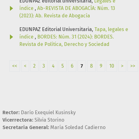
EDUNPAZ editorial universitaria,
Legales e
índice
,
Ab-REVISTA DE ABOGACÍA: Núm. 13
(2023): Ab. Revista de Abogacía
EDUNPAZ Editorial Universitaria,
Tapa, legales e
índice
,
BORDES: Núm. 31 (2024): BORDES.
Revista de Política, Derecho y Sociedad
<<
<
2
3
4
5
6
7
8
9
10
>
>>
Rector:
Darío Exequiel Kusinsky
Vicerrectora:
Silvia Storino
Secretaria General:
María Soledad Cadierno