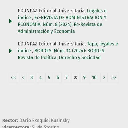
EDUNPAZ Editorial Universitaria,
Legales e
índice
,
Ec-REVISTA DE ADMINISTRACIÓN Y
ECONOMÍA: Núm. 8 (2024): Ec-Revista de
Administración y Economía
EDUNPAZ Editorial Universitaria,
Tapa, legales e
índice
,
BORDES: Núm. 34 (2024): BORDES.
Revista de Política, Derecho y Sociedad
<<
<
3
4
5
6
7
8
9
10
>
>>
Rector:
Darío Exequiel Kusinsky
Vicerrectora:
Silvia Storino