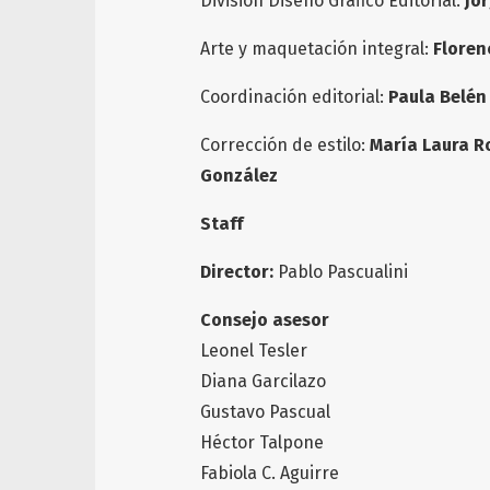
División Diseño Gráfico Editorial:
Jo
Arte y maquetación integral:
Floren
Coordinación editorial:
Paula Belén
Corrección de estilo:
María Laura R
González
Staff
Director:
Pablo Pascualini
Consejo asesor
Leonel Tesler
Diana Garcilazo
Gustavo Pascual
Héctor Talpone
Fabiola C. Aguirre