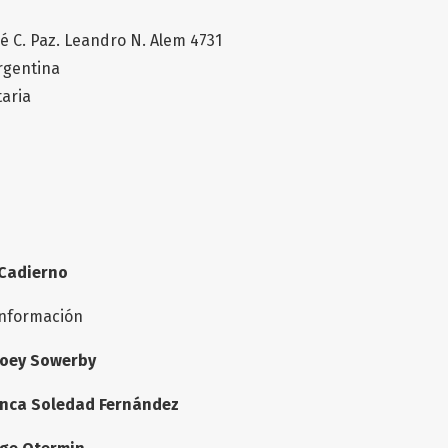
é C. Paz. Leandro N. Alem 4731
Argentina
taria
Cadierno
Información
Poey Sowerby
nca Soledad Fernández