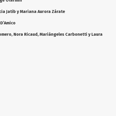
rge Otermin
cia Jatib y Mariana Aurora Zárate
 D’Amico
omero, Nora Ricaud, Mariángeles Carbonetti y Laura