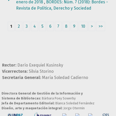
enero de 2018
,
BORDES: Núm. 7 (2018): Bordes -
Revista de Política, Derecho y Sociedad
1
2
3
4
5
6
7
8
9
10
>
>>
Rector:
Darío Exequiel Kusinsky
Vicerrectora:
Silvia Storino
Secretaria General:
María Soledad Cadierno
Directora General de Gestión de la Información y
Sistema de Bibliotecas:
Bárbara Poey Sowerby
Jefa de Departamento Editorial:
Blanca Soledad Fernández
Diseño, arte y maquetación integral:
Jorge Otermin