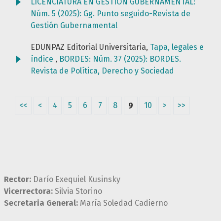
LICENCIATURA EN GESTIÓN GUBERNAMENTAL:
Núm. 5 (2025): Gg. Punto seguido-Revista de
Gestión Gubernamental
EDUNPAZ Editorial Universitaria,
Tapa, legales e
índice
,
BORDES: Núm. 37 (2025): BORDES.
Revista de Política, Derecho y Sociedad
<<
<
4
5
6
7
8
9
10
>
>>
Rector:
Darío Exequiel Kusinsky
Vicerrectora:
Silvia Storino
Secretaria General:
María Soledad Cadierno