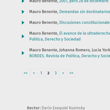
Mauro Benente,
2001, pero 28 de diciembre:
Mauro Benente,
Demandas sin destinatarios:
Mauro Benente,
Discusiones constitucional
Mauro Benente,
El avance de la ultraderech
Política, Derecho y Sociedad
Mauro Benente, Johanna Romero, Lucía Yor
BORDES. Revista de Política, Derecho y Soci
<<
<
1
2
3
>
>>
Rector:
Darío Exequiel Kusinsky