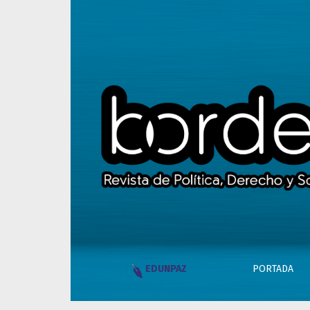
Esa yegua. Esa tobillera
PORTADA
EDUNPAZ