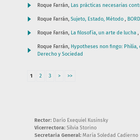
Roque Farrán,
Las prácticas necesarias cont
Roque Farrán,
Sujeto, Estado, Método
,
BORDE
Roque Farrán,
La filosofía, un arte de lucha
,
Roque Farrán,
Hypotheses non fingo: Philia
Derecho y Sociedad
1
2
3
>
>>
Rector:
Darío Exequiel Kusinsky
Vicerrectora:
Silvia Storino
Secretaria General:
María Soledad Cadierno