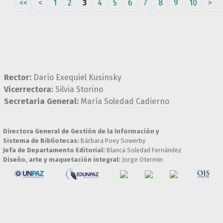
<<
<
1
2
3
4
5
6
7
8
9
10
>
Rector:
Darío Exequiel Kusinsky
Vicerrectora:
Silvia Storino
Secretaria General:
María Soledad Cadierno
Directora General de Gestión de la Información y
Sistema de Bibliotecas:
Bárbara Poey Sowerby
Jefa de Departamento Editorial:
Blanca Soledad Fernández
Diseño, arte y maquetación integral:
Jorge Otermin