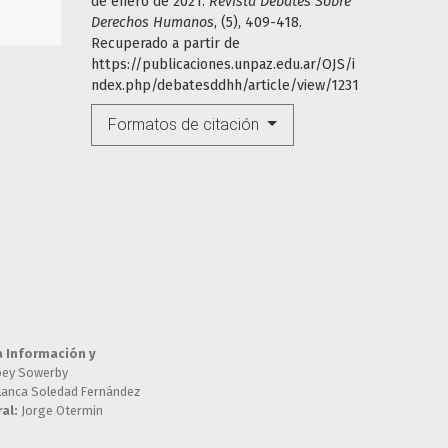
de enero de 2021.
Revista Debates Sobre
Derechos Humanos
, (5), 409-418.
Recuperado a partir de
https://publicaciones.unpaz.edu.ar/OJS/i
ndex.php/debatesddhh/article/view/1231
Formatos de citación
a Información y
oey Sowerby
lanca Soledad Fernández
al:
Jorge Otermin