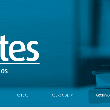
y sancionar. Ne bis in idem. TEDH. Case of Sabalic v. Croatia
ACTUAL
ACERCA DE
ARCHIV