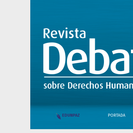
LGTBI. Crímenes de odio. Deber de investigar 
PORTADA
EDUNPAZ