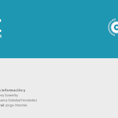
a Información y
oey Sowerby
lanca Soledad Fernández
al:
Jorge Otermin