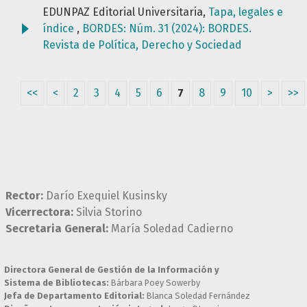
EDUNPAZ Editorial Universitaria,
Tapa, legales e
índice
,
BORDES: Núm. 31 (2024): BORDES.
Revista de Política, Derecho y Sociedad
<<
<
2
3
4
5
6
7
8
9
10
>
>>
Rector:
Darío Exequiel Kusinsky
Vicerrectora:
Silvia Storino
Secretaria General:
María Soledad Cadierno
Directora General de Gestión de la Información y
Sistema de Bibliotecas:
Bárbara Poey Sowerby
Jefa de Departamento Editorial:
Blanca Soledad Fernández