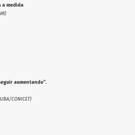
s a medida
AM)
 seguir aumentando”.
GG-UBA/CONICET)