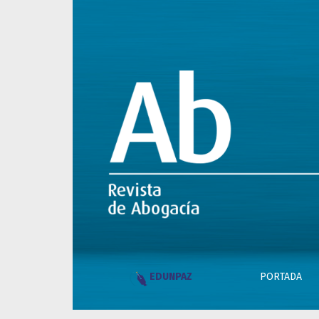
El valor del cuidado materno
PORTADA
EDUNPAZ