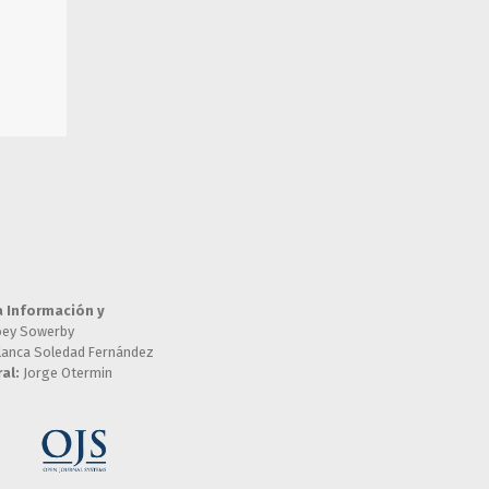
a Información y
oey Sowerby
lanca Soledad Fernández
al:
Jorge Otermin