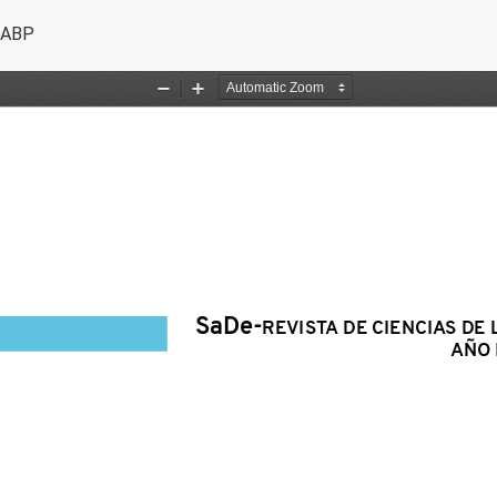
l artículo
y ABP