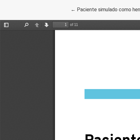
Volver a los detalles del artí
←
Paciente simulado como her