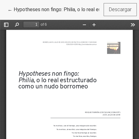
Volver a los detalles del artículo
←
Hypotheses non fingo: Philia, o lo real estructurado com
Descargar