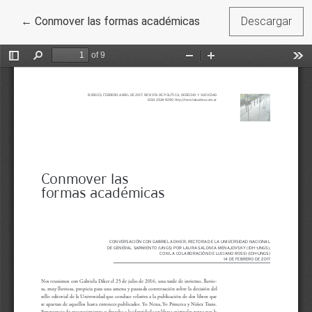
Volver a los detalles del artículo
←
Conmover las formas académicas
Descargar