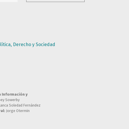
lítica, Derecho y Sociedad
a Información y
oey Sowerby
lanca Soledad Fernández
al:
Jorge Otermin