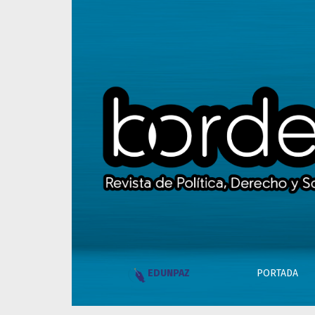
“La conflictividad ambiental va a seguir aum
PORTADA
EDUNPAZ