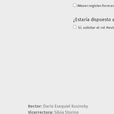
##user.register.form.
¿Estaría dispuesto a
Sí, solicitar el rol Rev
Rector:
Darío Exequiel Kusinsky
Vicerrectora:
Silvia Storino