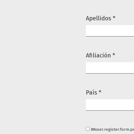
Apellidos
*
Obligatorio
Afiliación
*
Obligatorio
País
*
Obligatorio
##user.register.form.p