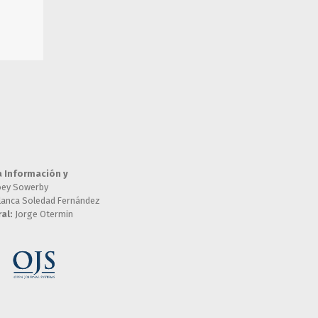
a Información y
oey Sowerby
lanca Soledad Fernández
al:
Jorge Otermin