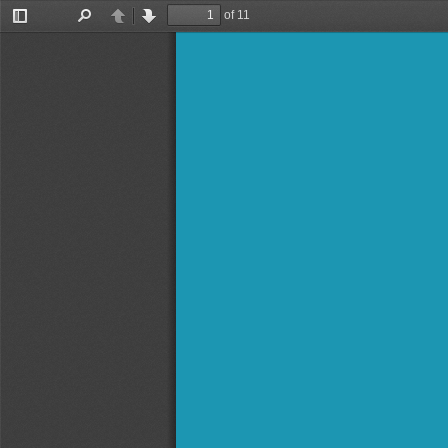
of 11
Toggle
Find
Previous
Next
Sidebar