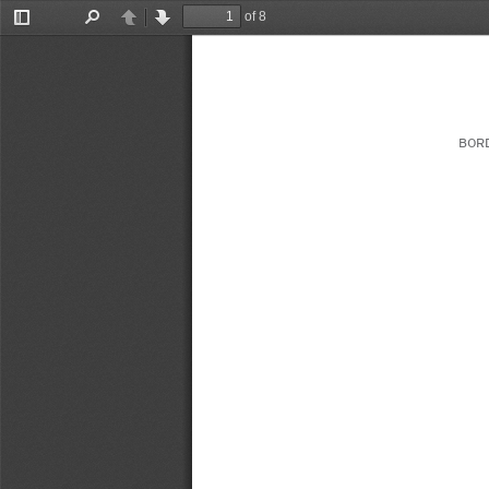
of 8
Toggle
Find
Previous
Next
Sidebar
BORD