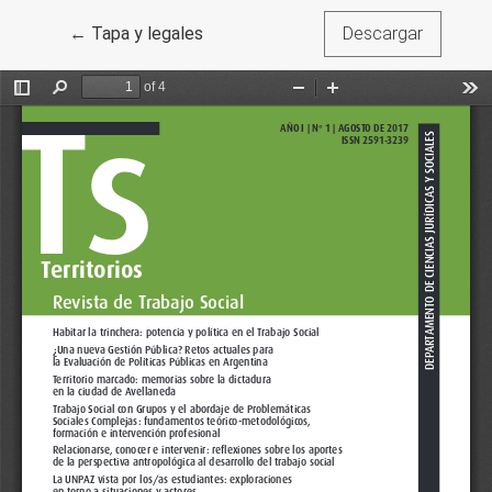
Volver a los detalles del artículo
←
Tapa y legales
Descargar