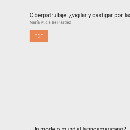
Ciberpatrullaje: ¿vigilar y castigar por l
María Alicia Bernárdez
PDF
¿Un modelo mundial latinoamericano?