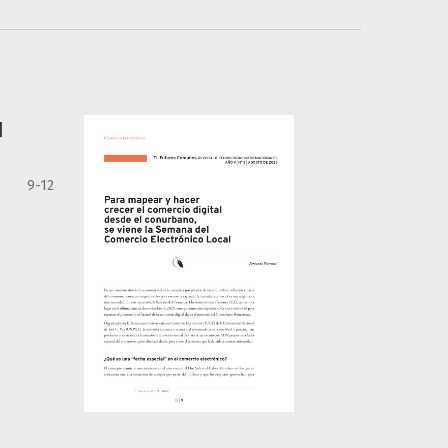
l
9-12