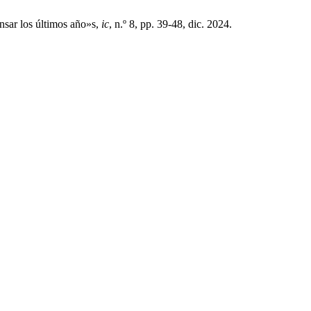
nsar los últimos año»s,
ic
, n.º 8, pp. 39-48, dic. 2024.