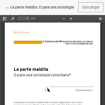
Volver a los detalles del artículo
←
La parte maldita. O para una sociología conurbana
Descargar