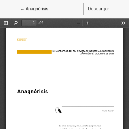
Volver a los detalles del artículo
←
Anagnórisis
Descargar