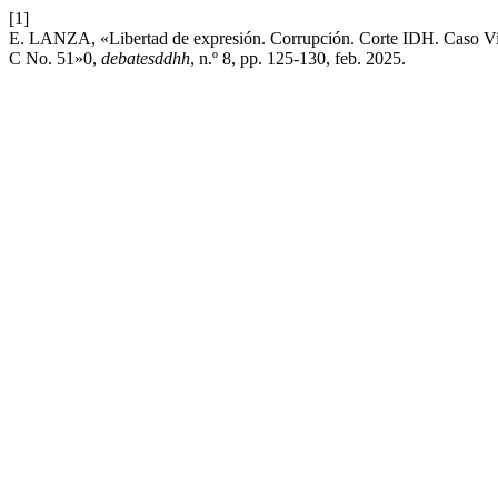
[1]
E. LANZA, «Libertad de expresión. Corrupción. Corte IDH. Caso Vite
C No. 51»0,
debatesddhh
, n.º 8, pp. 125-130, feb. 2025.