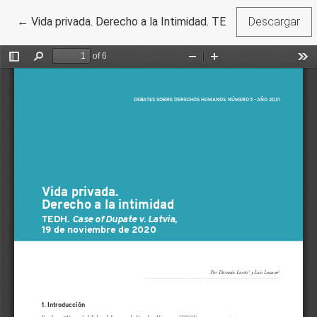
Volver a los detalles del artículo
←
Vida privada. Derecho a la Intimidad. TEDH. Case of Dupa
Descargar