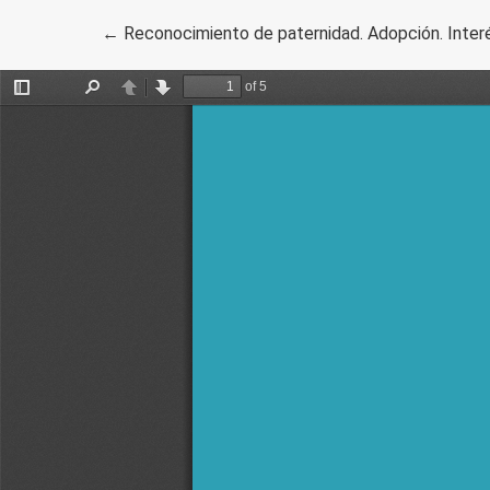
Volver a los detalles del artículo
←
Reconocimiento de paternidad. Adopción. Interé