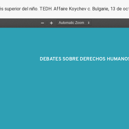
s superior del niño. TEDH. Affaire Koychev c. Bulgarie, 13 de o