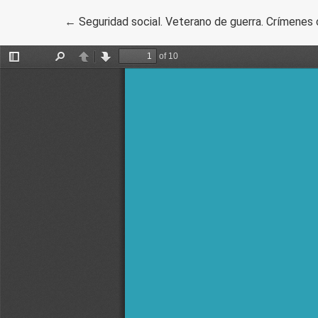
Volver a los detalles del artículo
←
Seguridad social. Veterano de guerra. Crímenes 