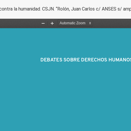
contra la humanidad. CSJN. “Rolón, Juan Carlos c/ ANSES s/ amp