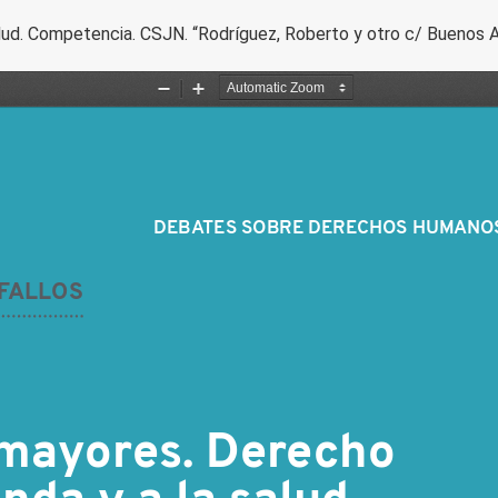
alud. Competencia. CSJN. “Rodríguez, Roberto y otro c/ Buenos A