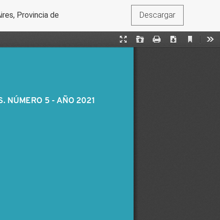
ires, Provincia de y otro s/ amparo - amparo colectivo”, 5 de m
Descargar