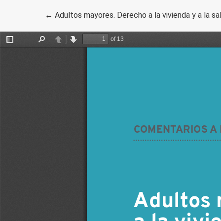
Volver a los detalles del artículo
←
Adultos mayores. Derecho a la vivienda y a la s