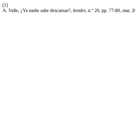
[1]
A. Valle, ¿Ya nadie sabe descansar?,
bordes
, n.º 20, pp. 77-80, mar. 