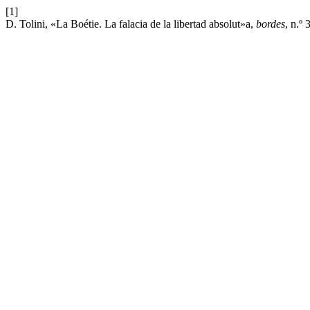
[1]
D. Tolini, «La Boétie. La falacia de la libertad absolut»a,
bordes
, n.º