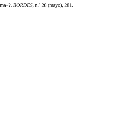
isma»?.
BORDES
, n.º 28 (mayo), 281.